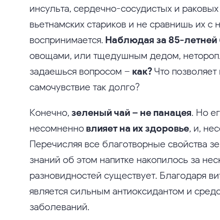
инсульта, сердечно-сосудистых и раковых
вьетнамских стариков и не сравнишь их с
воспринимается.
Наблюдая за 85-летней
овощами, или тщедушным дедом, нетороп
задаешься вопросом –
как?
Что позволяет
самочувствие так долго?
Конечно,
зеленый чай – не панацея
. Но е
несомненно
влияет на их здоровье
, и, н
Перечисляя все благотворные свойства зел
знаний об этом напитке накопилось за неск
разновидностей существует. Благодаря в
является сильным антиоксидантом и сред
заболеваний.