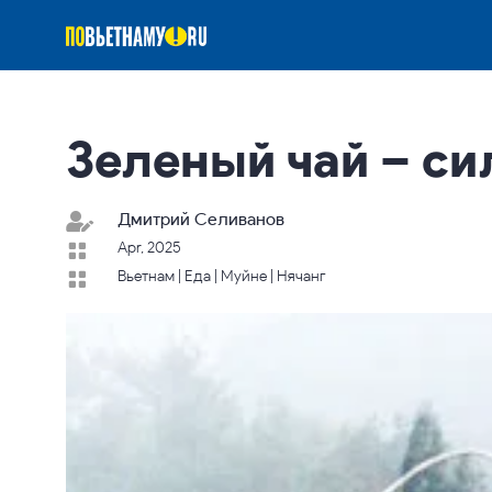
Зеленый чай – си
Дмитрий Селиванов

Apr, 2025

Вьетнам
|
Еда
|
Муйне
|
Нячанг
