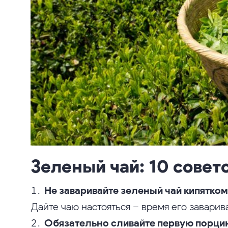
Зеленый чай: 10 совет
Не заваривайте зеленый чай кипятком
Дайте чаю настояться – время его заварив
Обязательно сливайте первую порци