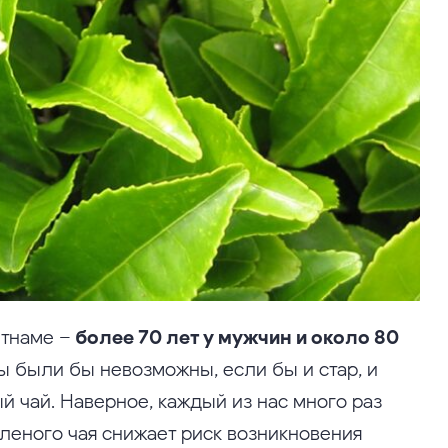
етнаме –
более 70 лет у мужчин и около 80
ы были бы невозможны, если бы и стар, и
ый чай. Наверное, каждый из нас много раз
леного чая снижает риск возникновения