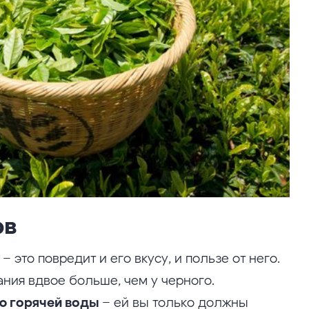
ов
– это повредит и его вкусу, и пользе от него.
ания вдвое больше, чем у черного.
ю горячей воды
– ей вы только должны