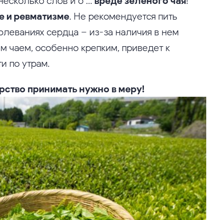
несколько слов и о …
вреде зеленого чая
!
е и ревматизме
. Не рекомендуется пить
леваниях сердца – из-за наличия в нем
м чаем, особенно крепким, приведет к
и по утрам.
рство принимать нужно в меру!