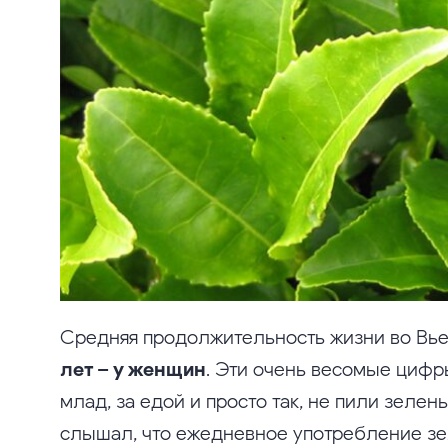
Средняя продолжительность жизни во Вь
лет – у женщин
. Эти очень весомые цифр
млад, за едой и просто так, не пили зелен
слышал, что ежедневное употребление зе