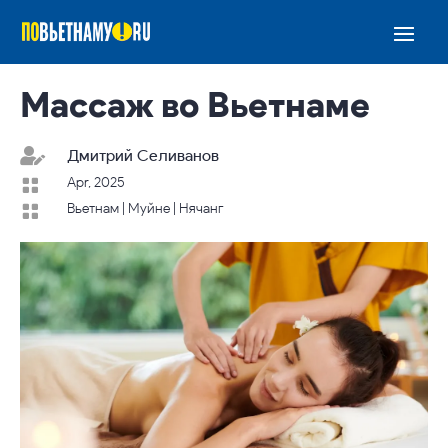
Массаж во Вьетнаме

Дмитрий Селиванов
Apr, 2025

Вьетнам
|
Муйне
|
Нячанг
