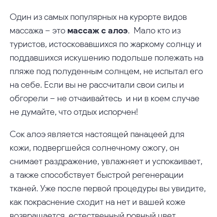
Один из самых популярных на курорте видов
массажа – это
массаж с алоэ
. Мало кто из
туристов, истосковавшихся по жаркому солнцу и
поддавшихся искушению подольше полежать на
пляже под полуденным солнцем, не испытал его
на себе. Если вы не рассчитали свои силы и
обгорели – не отчаивайтесь и ни в коем случае
не думайте, что отдых испорчен!
Сок алоэ является настоящей панацеей для
кожи, подвергшейся солнечному ожогу, он
снимает раздражение, увлажняет и успокаивает,
а также способствует быстрой регенерации
тканей. Уже после первой процедуры вы увидите,
как покраснение сходит на нет и вашей коже
возвращается естественный ровный цвет.