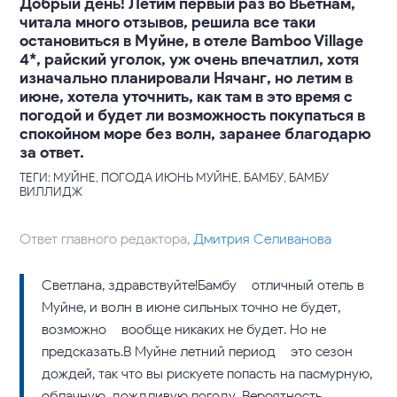
Добрый день! Летим первый раз во Вьетнам,
читала много отзывов, решила все таки
остановиться в Муйне, в отеле Bamboo Village
4*, райский уголок, уж очень впечатлил, хотя
изначально планировали Нячанг, но летим в
июне, хотела уточнить, как там в это время с
погодой и будет ли возможность покупаться в
спокойном море без волн, заранее благодарю
за ответ.
ТЕГИ: МУЙНЕ, ПОГОДА ИЮНЬ МУЙНЕ, БАМБУ, БАМБУ
ВИЛЛИДЖ
Ответ главного редактора,
Дмитрия Селиванова
Светлана, здравствуйте!Бамбу – отличный отель в
Муйне, и волн в июне сильных точно не будет,
возможно – вообще никаких не будет. Но не
предсказать.В Муйне летний период – это сезон
дождей, так что вы рискуете попасть на пасмурную,
облачную, дождливую погоду. Вероятность