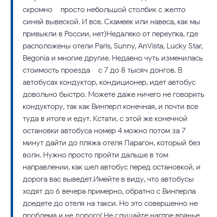
скромно – просто небольшой столбик с желто-
синей вывеской. И все. Скамеек или навеса, как мы
привыкли в России, нет)Недалеко от переулка, где
расположены отели Paris, Sunny, AnVista, Lucky Star,
Begonia и многие другие. Недавно чуть изменилась
стоимость проезда – с 7 до 8 тысяч донгов. В
автобусах кондуктор, кондиционер, идет автобус
довольно быстро. Можете даже ничего не говорить
кондуктору, так как Винперл конечная, и почти все
туда в итоге и едут. Кстати, с этой же конечной
остановки автобуса номер 4 можно потом за 7
минут дайти до пляжа отеля Парагон, который без
волн. Нужно просто пройти дальше в том
направлении, как шел автобус перед остановкой, и
дорога вас выведет.Имейте в виду, что автобусы
ходят до 6 вечера примерно, обратно с Винперла
доедете до отеля на такси. Но это совершенно не
проблема и не дорого! Не слушайте наглое вранье