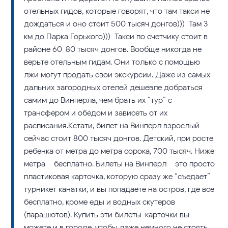
отельных гидов, которые говорят, что там такси не
дождаться и оно стоит 500 тысяч донгов))) Там 3
км до Парка Горького))) Такси по счетчику стоит в
районе 60-80 тысяч донгов. Вообще никогда не
верьте отельным гидам. Они только с помощью
лжи могут продать свои экскурсии. Даже из самых
дальних загородных отелей дешевле добраться
самим до Винперла, чем брать их “тур” с
трансфером и обедом и зависеть от их
расписания.Кстати, билет на Винперл взрослый
сейчас стоит 800 тысяч донгов. Детский, при росте
ребенка от метра до метра сорока, 700 тысяч. Ниже
метра – бесплатно. Билеты на Винперл – это просто
пластиковая карточка, которую сразу же “съедает”
турникет канатки, и вы попадаете на остров, где все
бесплатно, кроме еды и водных скутеров
(парашютов). Купить эти билеты-карточки вы
можете и в городе, чтобы даже немного не стоять