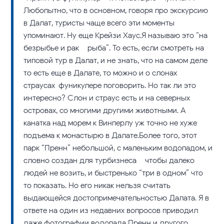
Любопытно, что в основном, говоря про экскурсию
в Далат, туристы чаще всего эти моменты
упоминают. Ну еще Крейзи Хаус.Я называю это “на
безрыбье и рак – рыба”. То есть, если смотреть на
типовой тур в Далат, и не знать, что на самом деле-
то есть еще в Далате, то можно и о слонах-
страусах-фуникулере поговорить. Но так ли это
интересно? Слон и страус есть и на северных
островах, со многими другими животными. А
канатка над морем к Винперлу уж точно не хуже
подъема к монастырю в Далате.Более того, этот
парк “Пренн” небольшой, с маленьким водопадом, и
словно создан для турбизнеса – чтобы далеко
людей не возить, и быстренько “три в одном” что-
то показать. Но его никак нельзя считать
выдающейся достопримечательностью Далата. Я в
ответе на один из недавних вопросов приводил
даже фотографии водопада Пренн и другого,