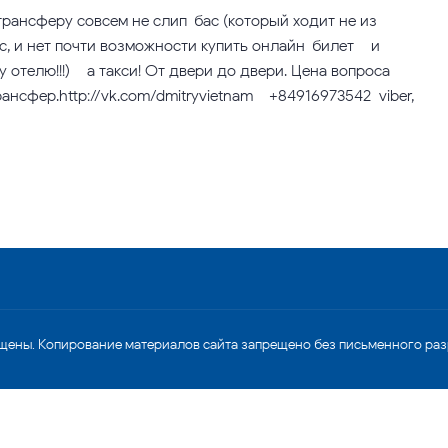
рансферу совсем не слип-бас (который ходит не из
с, и нет почти возможности купить онлайн-билет – и
 отелю!!!) – а такси! От двери до двери. Цена вопроса –
рансфер.http://vk.com/dmitryvietnam +84916973542 viber,
щены. Копирование материалов сайта запрещено без письменного ра