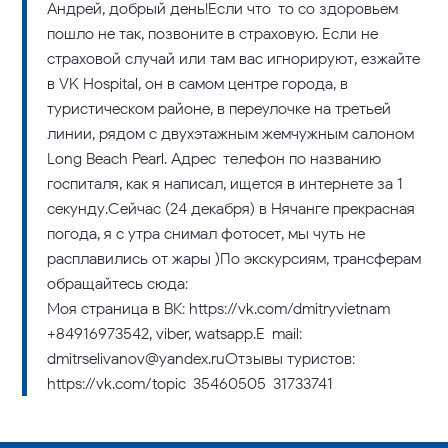
Андрей, добрый день!Если что-то со здоровьем
пошло не так, позвоните в страховую. Если не
страховой случай или там вас игнорируют, езжайте
в VK Hospital, он в самом центре города, в
туристическом районе, в переулочке на третьей
линии, рядом с двухэтажным жемчужным салоном
Long Beach Pearl. Адрес-телефон по названию
госпиталя, как я написал, ищется в интернете за 1
секунду.Сейчас (24 декабря) в Нячанге прекрасная
погода, я с утра снимал фотосет, мы чуть не
расплавились от жары )По экскурсиям, трансферам
обращайтесь сюда:
Моя страница в ВК: https://vk.com/dmitryvietnam
​+84916973542, viber, watsapp.E-mail:
dmitrselivanov@yandex.ruОтзывы туристов:
https://vk.com/topic-35460505_31733741