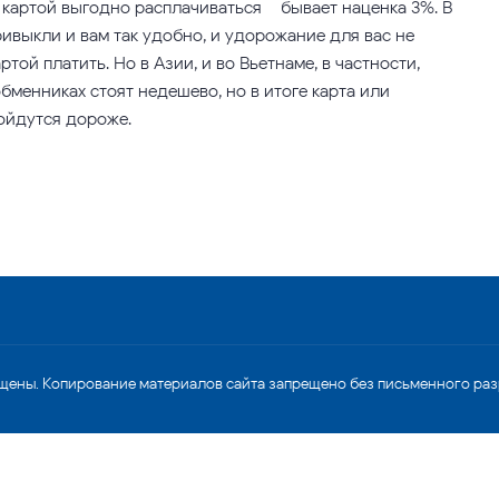
 картой выгодно расплачиваться – бывает наценка 3%. В
привыкли и вам так удобно, и удорожание для вас не
той платить. Но в Азии, и во Вьетнаме, в частности,
бменниках стоят недешево, но в итоге карта или
ойдутся дороже.
щены. Копирование материалов сайта запрещено без письменного ра