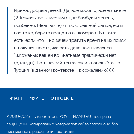
Ирина, добрый день!1. Да, все хорошо, все воткнете
)2. Комары есть, местами, где бамбук и зелень,
особенно. Меня вот едят со страшной силой, если
вас тоже, берите средства от комаров. Тут тоже
есть, если что – но зачем тратить время на их поиск
и покупку, на отдыхе есть дела поинтереснее
)3.Кожаных вещей во Вьетнаме практически нет
(одежды). Есть всякий трикотаж и хлопок. Это не
Турция (в данном контексте – к сожалению)))))
НЯЧАНГ
МУЙНЕ
О ПРОЕКТЕ
© 2010-2025. Путеводитель POVIETNAMU.RU. Все права
защищены. Копирование материалов сайта запрещено без
письменного разрешения редакции.