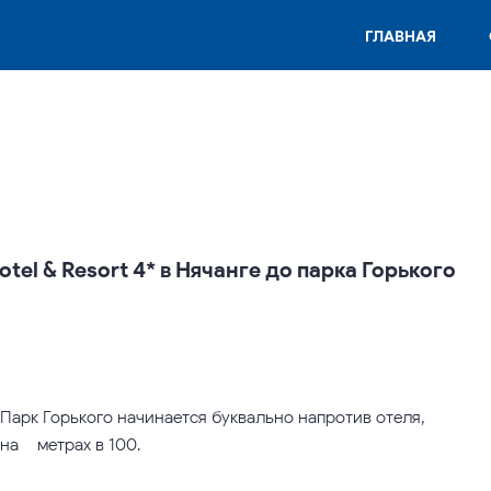
ГЛАВНАЯ
tel & Resort 4* в Нячанге до парка Горького
) Парк Горького начинается буквально напротив отеля,
а – метрах в 100.