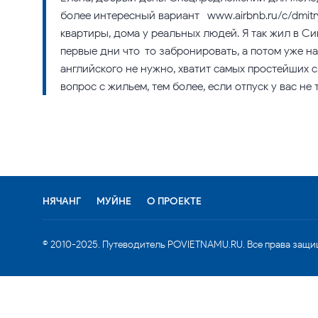
более интересный вариант -www.airbnb.ru/c/dmitr
квартиры, дома у реальных людей. Я так жил в Си
первые дни что-то забронировать, а потом уже н
английского не нужно, хватит самых простейших с
вопрос с жильем, тем более, если отпуск у вас не
НЯЧАНГ
МУЙНЕ
О ПРОЕКТЕ
© 2010-2025. Путеводитель POVIETNAMU.RU. Все права защи