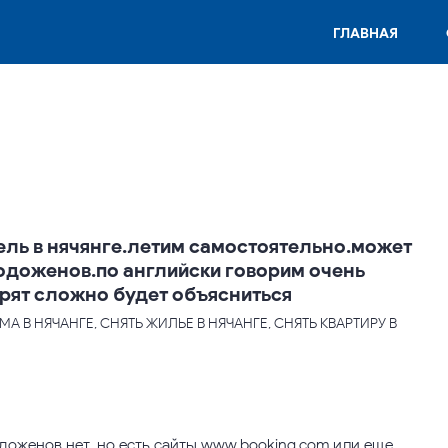
ГЛАВНАЯ
ль в нячянге.летим самостоятельно.может
одоженов.по английски говорим очень
орят сложно будет объясниться
МА В НЯЧАНГЕ, СНЯТЬ ЖИЛЬЕ В НЯЧАНГЕ, СНЯТЬ КВАРТИРУ В
оженов нет, но есть сайты www.booking.com или еще