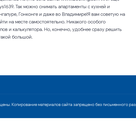
ys1639. Так можно снимать апартаменты с кухней и
нгапуре, Гонконге и даже во Владимире!Я вам советую на
айти на месте самостоятельно. Никакого особого
лов и калькулятора. Но, конечно, удобнее сразу решить
 такой большой.
щены. Копирование материалов сайта запрещено без письменного ра