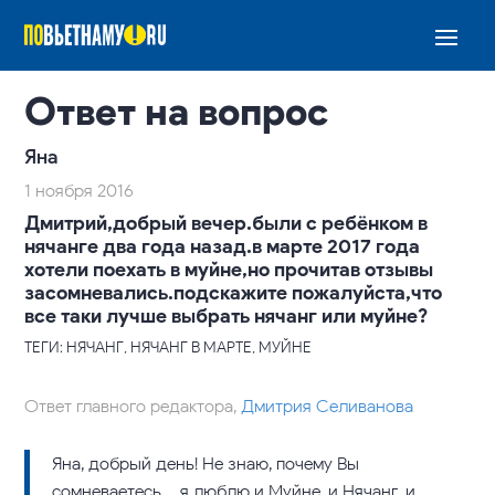
Ответ на вопрос
Яна
1 ноября 2016
Дмитрий,добрый вечер.были с ребёнком в
нячанге два года назад.в марте 2017 года
хотели поехать в муйне,но прочитав отзывы
засомневались.подскажите пожалуйста,что
все таки лучше выбрать нячанг или муйне?
ТЕГИ: НЯЧАНГ, НЯЧАНГ В МАРТЕ, МУЙНЕ
Ответ главного редактора,
Дмитрия Селиванова
Яна, добрый день! Не знаю, почему Вы
сомневаетесь – я люблю и Муйне, и Нячанг, и