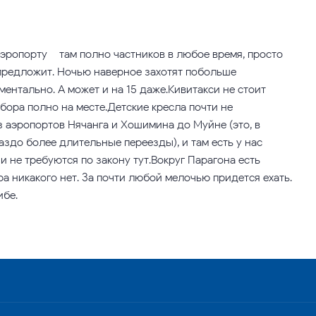
аэропорту – там полно частников в любое время, просто
 предложит. Ночью наверное захотят побольше
ментально. А может и на 15 даже.Кивитакси не стоит
ыбора полно на месте.Детские кресла почти не
 аэропортов Нячанга и Хошимина до Муйне (это, в
аздо более длительные переезды), и там есть у нас
ни не требуются по закону тут.Вокруг Парагона есть
ра никакого нет. За почти любой мелочью придется ехать.
ибе.