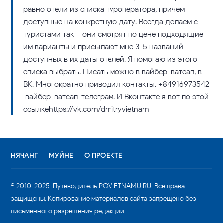
равно отели из списка туроператора, причем
доступные на конкретную дату. Всегда делаем с
туристами так – они смотрят по цене подходящие
им варианты и присылают мне 3-5 названий
доступных в их даты отелей. Я помогаю из этого
списка выбрать. Писать можно в вайбер-ватсап, в
ВК. Многократно приводил контакты. +84916973542
вайбер-ватсап-телеграм. И Вконтакте я вот по этой
ссылкеhttps://vk.com/dmitryvietnam
НЯЧАНГ
МУЙНЕ
О ПРОЕКТЕ
© 2010-2025. Путеводитель POVIETNAMU.RU. Все права
защищены. Копирование материалов сайта запрещено без
письменного разрешения редакции.