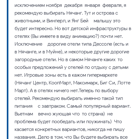
исключением ноября-декабря-января-февраля, я
рекомендую выбирать Нячанг. Тут и острова с
животными, и Винперл, и Янг Бей – малышу это
будет интересно. Но вот детской инфраструктуры в
отелях (Вы имеете в виду анимацию?) почти нет.
Исключение – дорогие отели типа Дессоле (есть и
в Нячанге, и в Муйне), и некоторые другие дорогие
загородные отели. Но в самом Нячанге каких-то
особых предложений у отелей по отдыху с детьми
нет. Игровые зоны есть в кажом гипермаркете
(Нячанг Центр, КоопМарт, Максимарк, Биг Си, Лотте
Март). А в отелях ничего нет.Теперь по выбору
отелей. Рекомендую выбирать именно такой тип
питания – с завтраком. Самый популярный вариант.
Вьетнам – вечно жующая что-то страна) не
проблема будет пообедать или поужинать) Что
касается конкретных вариантов, никогда не пишу
названия. Дело в том, что Вы будете выбирать все