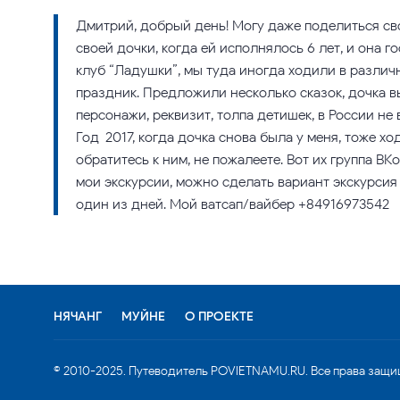
Дмитрий, добрый день! Могу даже поделиться св
своей дочки, когда ей исполнялось 6 лет, и она го
клуб “Ладушки”, мы туда иногда ходили в различ
праздник. Предложили несколько сказок, дочка в
персонажи, реквизит, толпа детишек, в России н
Год-2017, когда дочка снова была у меня, тоже ход
обратитесь к ним, не пожалеете. Вот их группа ВК
мои экскурсии, можно сделать вариант экскурсия
один из дней. Мой ватсап/вайбер +84916973542
НЯЧАНГ
МУЙНЕ
О ПРОЕКТЕ
© 2010-2025. Путеводитель POVIETNAMU.RU. Все права защи