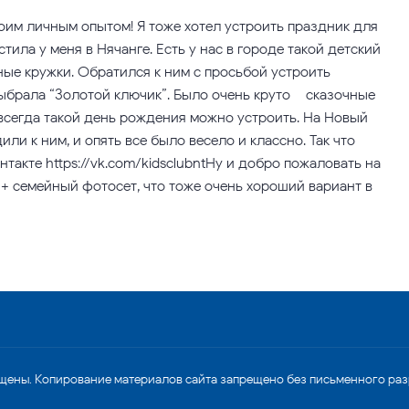
оим личным опытом! Я тоже хотел устроить праздник для
стила у меня в Нячанге. Есть у нас в городе такой детский
ные кружки. Обратился к ним с просьбой устроить
ыбрала “Золотой ключик”. Было очень круто – сказочные
е всегда такой день рождения можно устроить. На Новый
или к ним, и опять все было весело и классно. Так что
онтакте https://vk.com/kidsclubntНу и добро пожаловать на
 + семейный фотосет, что тоже очень хороший вариант в
щены. Копирование материалов сайта запрещено без письменного ра