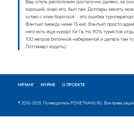
Ваш отель расположен достаточно далеко, за ос
хороший, знаю его, был там. Доллары менять мож
устаю с этим бороться – это ошибка туроператор
Фантьет (между ними 15 км). Фантьет просто адм
него есть еще курорт Ке Га. Но 90% туристов отд
100 метров бетонной набережной и делать там ту
Лоттемарт ездить).
НЯЧАНГ
МУЙНЕ
О ПРОЕКТЕ
© 2010-2025. Путеводитель POVIETNAMU.RU. Все права защи