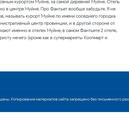
новным курортом Муйне, за самой деревней Муйне. Отель
но в центре Муйне. Про Фантьет вообще забудьте. Я не
ов, называть курорт Муйне по имени соседнего городка
инистративный центр провинции, и в другой стороне от
ыхают именно в отелях Муйне, в самом Фантьете 2 отеля,
ристу нечего (кроме как в супермаркеты Коопмарт и
щены. Копирование материалов сайта запрещено без письменного ра