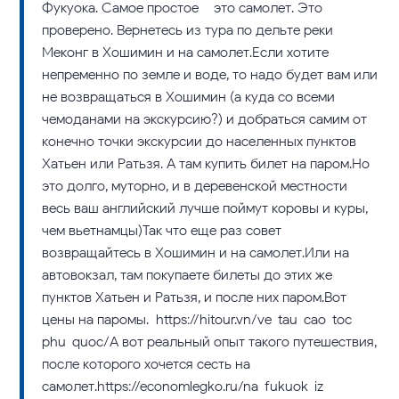
Фукуока. Самое простое – это самолет. Это
проверено. Вернетесь из тура по дельте реки
Меконг в Хошимин и на самолет.Если хотите
непременно по земле и воде, то надо будет вам или
не возвращаться в Хошимин (а куда со всеми
чемоданами на экскурсию?) и добраться самим от
конечно точки экскурсии до населенных пунктов
Хатьен или Ратьзя. А там купить билет на паром.Но
это долго, муторно, и в деревенской местности
весь ваш английский лучше поймут коровы и куры,
чем вьетнамцы)Так что еще раз совет –
возвращайтесь в Хошимин и на самолет.Или на
автовокзал, там покупаете билеты до этих же
пунктов Хатьен и Ратьзя, и после них паром.Вот
цены на паромы. https://hitour.vn/ve-tau-cao-toc-
phu-quoc/А вот реальный опыт такого путешествия,
после которого хочется сесть на
самолет.https://economlegko.ru/na-fukuok-iz-