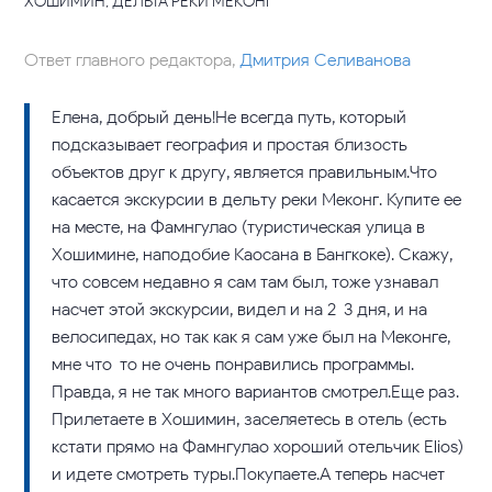
ХОШИМИН, ДЕЛЬТА РЕКИ МЕКОНГ
Ответ главного редактора,
Дмитрия Селиванова
Елена, добрый день!Не всегда путь, который
подсказывает география и простая близость
объектов друг к другу, является правильным.Что
касается экскурсии в дельту реки Меконг. Купите ее
на месте, на Фамнгулао (туристическая улица в
Хошимине, наподобие Каосана в Бангкоке). Скажу,
что совсем недавно я сам там был, тоже узнавал
насчет этой экскурсии, видел и на 2-3 дня, и на
велосипедах, но так как я сам уже был на Меконге,
мне что-то не очень понравились программы.
Правда, я не так много вариантов смотрел.Еще раз.
Прилетаете в Хошимин, заселяетесь в отель (есть
кстати прямо на Фамнгулао хороший отельчик Elios)
и идете смотреть туры.Покупаете.А теперь насчет