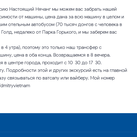
урсию Настоящий Нячанг мы можем вас забрать нашей
симости от машины, цена дана за всю машину в целом и
шим отельным автобусом (70 тысяч донгов с человека в
Голд, недалеко от Парка Горького, и мы заберем вас
в 4 утра), поэтому это только наш трансфер с
ину, цена в оба конца. Возвращаемся в 8 вечера.
 в центре города, проходит с 10-30 до 17-30.
у. Подробности этой и других экскурсий есть на главной
азу связываться по ватсапу или вайберу. Мой номер
dmitryvietnam