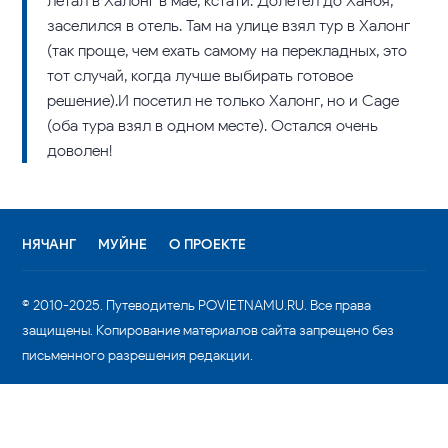
летал в Халонг в мае, кстати. Долетел до Ханоя,
заселился в отель. Там на улице взял тур в Халонг
(так проще, чем ехать самому на перекладных, это
тот случай, когда лучше выбирать готовое
решение).И посетил не только Халонг, но и Саge
(оба тура взял в одном месте). Остался очень
доволен!
НЯЧАНГ
МУЙНЕ
О ПРОЕКТЕ
© 2010-2025. Путеводитель POVIETNAMU.RU. Все права
защищены. Копирование материалов сайта запрещено без
письменного разрешения редакции.