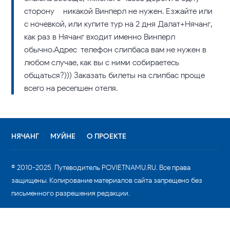
сторону – никакой Винперл не нужен. Езжайте или
с ночевкой, или купите тур на 2 дня Далат+Нячанг,
как раз в Нячанг входит именно Винперл
обычно.Адрес-телефон слипбаса вам не нужен в
любом случае, как вы с ними собираетесь
общаться?))) Заказать билеты на слипбас проще
всего на ресепшен отеля.
НЯЧАНГ
МУЙНЕ
О ПРОЕКТЕ
© 2010-2025. Путеводитель POVIETNAMU.RU. Все права
защищены. Копирование материалов сайта запрещено без
письменного разрешения редакции.