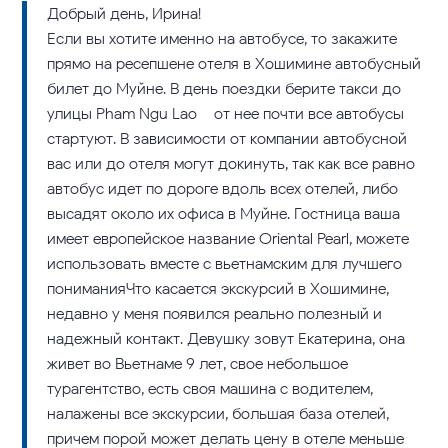
Добрый день, Ирина!
Если вы хотите именно на автобусе, то закажите
прямо на ресепшене отеля в Хошимине автобусный
билет до Муйне. В день поездки берите такси до
улицы Pham Ngu Lao – от нее почти все автобусы
стартуют. В зависимости от компании автобусной
вас или до отеля могут докинуть, так как все равно
автобус идет по дороге вдоль всех отелей, либо
высадят около их офиса в Муйне. Гостница ваша
имеет европейское название Oriental Pearl, можете
использовать вместе с вьетнамским для лучшего
пониманияЧто касается экскурсий в Хошимине,
недавно у меня появился реально полезный и
надежный контакт. Девушку зовут Екатерина, она
живет во Вьетнаме 9 лет, свое небольшое
турагентство, есть своя машина с водителем,
налажены все экскурсии, большая база отелей,
причем порой может делать цену в отеле меньше