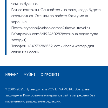
чем на букинге.
Вот ее контакты. Ссылайтесь на меня, когда будете
связываться. Отзывы по работе Кати у меня
хорошие.
Почтаkatyacho@yahoo.comсайтkatya-travel.ru
ВКhttps://vk.com/id192460282(хотя она редко туда
заходит)
Телефон +84979286552, есть viber и watsap для
связи из России
НЯЧАНГ
МУЙНЕ
О ПРОЕКТЕ
© 2010-2025. Путеводитель POVIETNAMU.RU. Все права
защищены. Копирование материалов сайта запрещено без
письменного разрешения редакции.