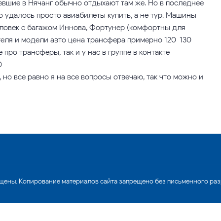
евшие в Нячанг обычно отдыхают там же. Но в последнее
то удалось просто авиабилеты купить, а не тур. Машины –
еловек с багажом Иннова, Фортунер (комфортны для
ителя и модели авто цена трансфера примерно 120-130
е про трансферы, так и у нас в группе в контакте
0
но все равно я на все вопросы отвечаю, так что можно и
щены. Копирование материалов сайта запрещено без письменного ра