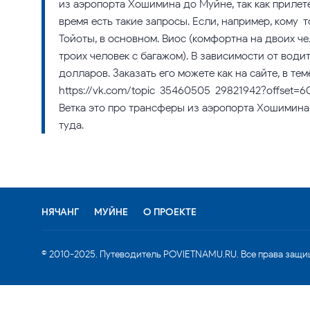
из аэропорта Хошимина до Муйне, так как прилет
время есть такие запросы. Если, например, кому-
Тойоты, в основном. Виос (комфортна на двоих ч
троих человек с багажом). В зависимости от вод
долларов. Заказать его можете как на сайте, в тем
https://vk.com/topic-35460505_29821942?offset=6
Ветка это про трансферы из аэропорта Хошимина, 
туда.
НЯЧАНГ
МУЙНЕ
О ПРОЕКТЕ
© 2010-2025. Путеводитель POVIETNAMU.RU. Все права защи