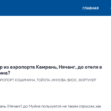
ГЛАВНАЯ
р из аэропорта Камрань, Нячанг, до отеля в
шина?
АЭРОПОРТ ХОШИМИНА, ТОЙОТА, ИННОВА, ВИОС, ФОРТУНЕР
нь (Нячанг) до Муйне пользуется не таким спросом, как