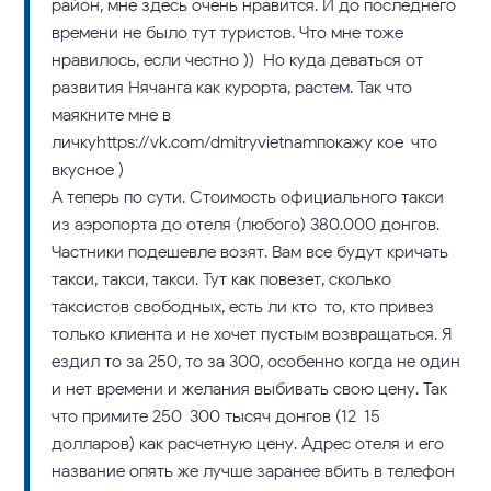
район, мне здесь очень нравится. И до последнего
времени не было тут туристов. Что мне тоже
нравилось, если честно )) Но куда деваться от
развития Нячанга как курорта, растем. Так что
маякните мне в
личкуhttps://vk.com/dmitryvietnamпокажу кое-что
вкусное )
А теперь по сути. Стоимость официального такси
из аэропорта до отеля (любого) 380.000 донгов.
Частники подешевле возят. Вам все будут кричать
такси, такси, такси. Тут как повезет, сколько
таксистов свободных, есть ли кто-то, кто привез
только клиента и не хочет пустым возвращаться. Я
ездил то за 250, то за 300, особенно когда не один
и нет времени и желания выбивать свою цену. Так
что примите 250-300 тысяч донгов (12-15
долларов) как расчетную цену. Адрес отеля и его
название опять же лучше заранее вбить в телефон