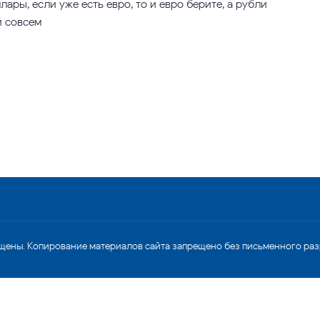
ары, если уже есть евро, то и евро берите, а рубли
й совсем
щены. Копирование материалов сайта запрещено без письменного ра