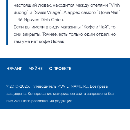
настоящий лювак, находится между отелями “Vinh
Suong” и “Swiss Village”. А адрес самого “Дома Чая”
– 46 Nguyen Dinh Chieu.
Если вы имели в виду магазины “Кофе и Чай”, то
они закрыты. Точнее, есть только один отдел, но
там уже нет кофе Лювак
НЯЧАНГ
МУЙНЕ
О ПРОЕКТЕ
© 2010-2025. Путеводитель POVIETNAMU.RU. Все права
защищены. Копирование материалов сайта запрещено без
письменного разрешения редакции.