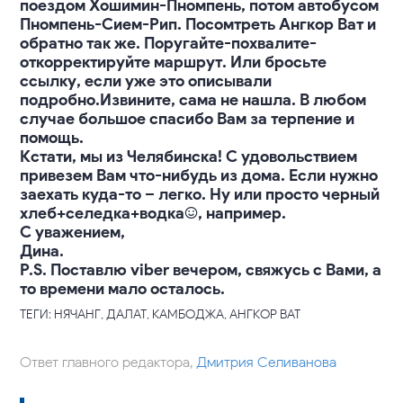
поездом Хошимин-Пномпень, потом автобусом
Пномпень-Сием-Рип. Посомтреть Ангкор Ват и
обратно так же. Поругайте-похвалите-
откорректируйте маршрут. Или бросьте
ссылку, если уже это описывали
подробно.Извините, сама не нашла. В любом
случае большое спасибо Вам за терпение и
помощь.
Кстати, мы из Челябинска! С удовольствием
привезем Вам что-нибудь из дома. Если нужно
заехать куда-то – легко. Ну или просто черный
хлеб+селедка+водка:), например.
С уважением,
Дина.
P.S. Поставлю viber вечером, свяжусь с Вами, а
то времени мало осталось.
ТЕГИ: НЯЧАНГ, ДАЛАТ, КАМБОДЖА, АНГКОР ВАТ
Ответ главного редактора,
Дмитрия Селиванова