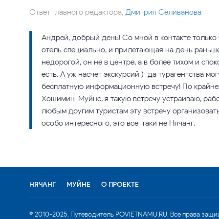
Ответ главного редактора,
Дмитрия Селиванова
Андрей, добрый день! Со мной в контакте только
отель специально, и прилетающая на день раньше 
недорогой, он не в центре, а в более тихом и сп
есть. А уж насчет экскурсий ) да турагентства мо
бесплатную информационную встречу! По крайней
Хошимин-Муйне, я такую встречу устраиваю, рабо
любым другим туристам эту встречу организовать,
особо интересного, это все-таки не Нячанг.
НЯЧАНГ
МУЙНЕ
О ПРОЕКТЕ
© 2010-2025. Путеводитель POVIETNAMU.RU. Все права защи