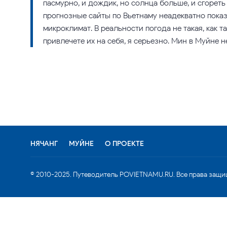
пасмурно, и дождик, но солнца больше, и сгореть
прогнозные сайты по Вьетнаму неадекватно показы
микроклимат. В реальности погода не такая, как т
привлечете их на себя, я серьезно. Мин в Муйне не
НЯЧАНГ
МУЙНЕ
О ПРОЕКТЕ
© 2010-2025. Путеводитель POVIETNAMU.RU. Все права защи