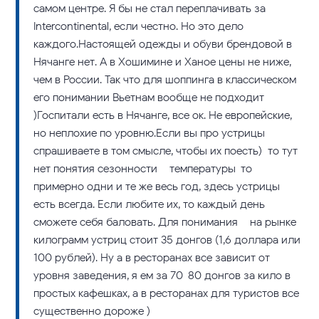
самом центре. Я бы не стал переплачивать за
Intercontinental, если честно. Но это дело
каждого.Настоящей одежды и обуви брендовой в
Нячанге нет. А в Хошимине и Ханое цены не ниже,
чем в России. Так что для шоппинга в классическом
его понимании Вьетнам вообще не подходит
)Госпитали есть в Нячанге, все ок. Не европейские,
но неплохие по уровню.Если вы про устрицы
спрашиваете в том смысле, чтобы их поесть) то тут
нет понятия сезонности – температуры-то
примерно одни и те же весь год, здесь устрицы
есть всегда. Если любите их, то каждый день
сможете себя баловать. Для понимания – на рынке
килограмм устриц стоит 35 донгов (1,6 доллара или
100 рублей). Ну а в ресторанах все зависит от
уровня заведения, я ем за 70-80 донгов за кило в
простых кафешках, а в ресторанах для туристов все
существенно дороже )