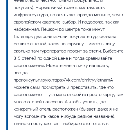
нечего, если честно, только продукты если
покупать). Нормальный тоже пляж там, есть
инфраструктура, но опять же гораздо меньше, чем в
европейском квартале, выбор. И подороже, так как
набережная. Пешком до центра тоже минут
15.Теперь два совета.Если покупаете тур, сначала
решите с ценой, какая по карману – имею в виду
сколько там туроператор просит за отели. Выберите
3-5 отелей по одной цене и тогда сравнивайте
расположение. Можете мне в личку написать,
всегда
проконсультирую.https://vk.com/dmitryvietnamА
можете сами посмотреть и представить, где что
расположено – гугл мэпс откройте просто карту, там
много отелей нанесено. А чтобы узнать, где
конкретный отель расположен (бывает, даже я не
могу вспомнить какое-нибудь редкое название),
лично я поступаю так – набираю этот отель в