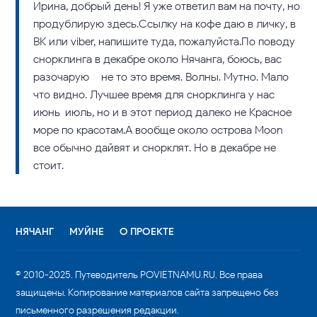
Ирина, добрый день! Я уже ответил вам на почту, но
продублирую здесь.Ссылку на кофе даю в личку, в
ВК или viber, напишите туда, пожалуйста.По поводу
снорклинга в декабре около Нячанга, боюсь, вас
разочарую – не то это время. Волны. Мутно. Мало
что видно. Лучшее время для снорклинга у нас –
июнь-июль, но и в этот период далеко не Красное
море по красотам.А вообще около острова Moon
все обычно дайвят и снорклят. Но в декабре не
стоит.
НЯЧАНГ
МУЙНЕ
О ПРОЕКТЕ
© 2010-2025. Путеводитель POVIETNAMU.RU. Все права
защищены. Копирование материалов сайта запрещено без
письменного разрешения редакции.