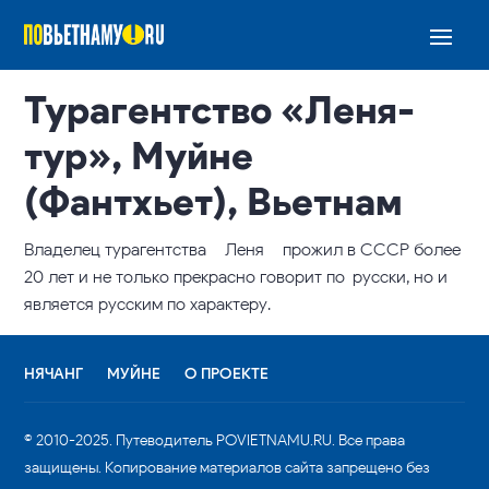
Турагентство «Леня-
тур», Муйне
(Фантхьет), Вьетнам
Владелец турагентства – Леня – прожил в СССР более
20 лет и не только прекрасно говорит по-русски, но и
является русским по характеру.
НЯЧАНГ
МУЙНЕ
О ПРОЕКТЕ
© 2010-2025. Путеводитель POVIETNAMU.RU. Все права
защищены. Копирование материалов сайта запрещено без