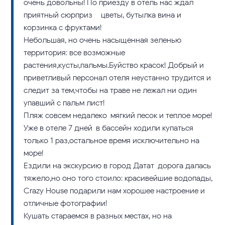
очень довольны! По приезду в отель нас ждал
приятный сюрприз – цветы, бутылка вина и
корзинка с фруктами!
Небольшая, но очень насыщенная зеленью
территория: все возможные
растения,кусты,пальмы.Буйство красок! Добрый и
приветливый персонал отеля неустанно трудится и
следит за тем,чтобы на траве не лежал ни один
упавший с пальм лист!
Пляж совсем недалеко-мягкий песок и теплое море!
Уже в отеле 7 дней-в бассейн ходили купаться
только 1 раз,остальное время исключительно на
море!
Ездили на экскурсию в город Датат-дорога далась
тяжело,но оно того стоило: красивейшие водопады,
Crazy House подарили нам хорошее настроение и
отличные фотографии!
Кушать стараемся в разных местах, но на