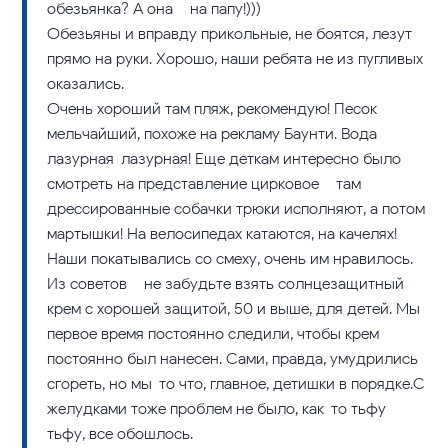
обезьянка? А она – на папу!)))
Обезьяны и вправду прикольные, не боятся, лезут
прямо на руки. Хорошо, наши ребята не из пугливых
оказались.
Очень хороший там пляж, рекомендую! Песок
мельчайший, похоже на рекламу Баунти. Вода
лазурная-лазурная! Еще деткам интересно было
смотреть на представление цирковое – там
дрессированные собачки трюки исполняют, а потом
мартышки! На велосипедах катаются, на качелях!
Наши покатывались со смеху, очень им нравилось.
Из советов – не забудьте взять солнцезащитный
крем с хорошей защитой, 50 и выше, для детей. Мы
первое время постоянно следили, чтобы крем
постоянно был нанесен. Сами, правда, умудрились
сгореть, но мы-то что, главное, детишки в порядке.С
желудками тоже проблем не было, как-то тьфу-
тьфу, все обошлось.