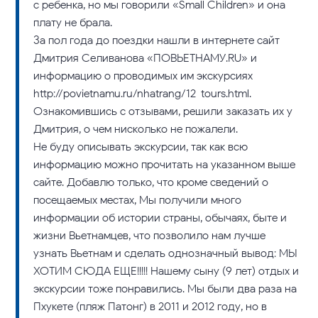
с ребенка, но мы говорили «Small Children» и она
плату не брала.
За пол года до поездки нашли в интернете сайт
Дмитрия Селиванова «ПОВЬЕТНАМУ.RU» и
информацию о проводимых им экскурсиях
http://povietnamu.ru/nhatrang/12-tours.html.
Ознакомившись с отзывами, решили заказать их у
Дмитрия, о чем нисколько не пожалели.
Не буду описывать экскурсии, так как всю
информацию можно прочитать на указанном выше
сайте. Добавлю только, что кроме сведений о
посещаемых местах, Мы получили много
информации об истории страны, обычаях, быте и
жизни Вьетнамцев, что позволило нам лучше
узнать Вьетнам и сделать однозначный вывод: МЫ
ХОТИМ СЮДА ЕЩЕ!!!!! Нашему сыну (9 лет) отдых и
экскурсии тоже понравились. Мы были два раза на
Пхукете (пляж Патонг) в 2011 и 2012 году, но в