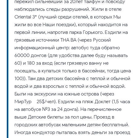
пережил сильнейший за 20лет тайфун и повсюду
наблюдались следы разрушений. Жили в отеле
Oriental 3* (лучший среди отелей, в которых Мы
жили во все Наши поездки), который находится на
первой линии, напротив парка Горького. Ездили на
грязевые источники THA BA (через Русский
информационный центр: автобус туда обратно –
60000 донгов (для удобства далее буду называть
60) и 180 за вход (если грязевую ванну не
посещать, а купаться только в бассейнах, тогда цена
100)). Там два детских бассейна с теплой и обычной
водой и два взрослых с теплой и обычной водой.
Были на экскурсии на южные острова (через
МирТур – 25$/чел). Ездили на пляж Доклет (1,5 часа
на автобусе №3 за 24 донга). На перечисленное
выше Детские билеты за пол цены. Проезд в
городских автобусах маленьким детям бесплатный.
Иногда кондуктор пыталась взять деньги за проезд